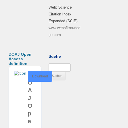
Web: Science
Citation Index
Expanded (SCIE)
www.webofknowled
ge.com
DOAJ Open
Suche
Access
definition
Suchen
nach:
D
Download
O
A
J
O
p
e