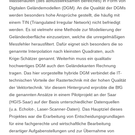
Wasserläufen (des abflusswirksamen Bereiches) in Form von
Digitalen Geländemodellen (DGM). An die Qualität der DGMs
werden besonders hohe Ansprüche gestellt, die häufig mit
einem TIN (Triangulated lrregular Network) nicht befriedigt
werden. Es ist vielmehr eine Methode zur Modeliierung der
Geländeoberfläche einzusetzen, welche die unregelmäßigen
Messfehler herausfiltert. Dafür eignet sich besonders die so
genannte Interpolation nach kleinsten Quadraten, auch
Krige-Schätzer genannt. Weiterhin muss ein qualitativ
hochwertiges DGM auch den Geländekanten Rechnung
tragen. Das hier vorgestellte hybride DGM verbindet die IT-
technischen Vorteile der Rastertechnik mit der hohen Qualität
der Vektortechnik. Vor diesem Hintergrund erprobte die BfG
die genannten Ansätze in einem Pilotprojekt an der Saar
(HGIS-Saar) auf der Basis unterschiedlicher Datenquellen
(u.a. Echolot-, Laser-Scanner-Daten). Das Hauptziel dieses
Projektes war die Erarbeitung von Entscheidungsgrundlagen
für eine fachgerechte und wirtschaftliche Bearbeitung
derartiger Aufgabenstellungen und zur Übernahme von