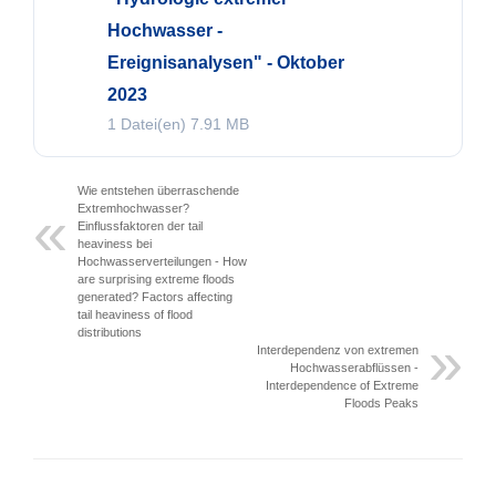
Hochwasser -
Ereignisanalysen" - Oktober
2023
1 Datei(en)
7.91 MB
Wie entstehen überraschende
Extremhochwasser?
Einflussfaktoren der tail
heaviness bei
Hochwasserverteilungen - How
are surprising extreme floods
generated? Factors affecting
tail heaviness of flood
distributions
Interdependenz von extremen
Hochwasserabflüssen -
Interdependence of Extreme
Floods Peaks