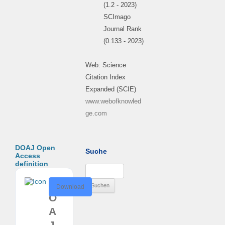
(1.2 - 2023)
SCImago
Journal Rank
(0.133 - 2023)
Web: Science
Citation Index
Expanded (SCIE)
www.webofknowled
ge.com
DOAJ Open
Suche
Access
definition
Suchen
nach:
D
Download
O
A
J