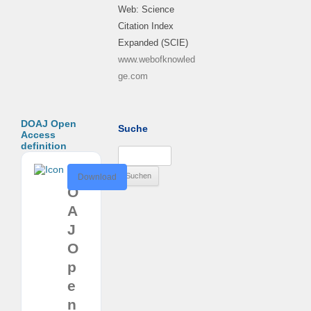
Web: Science
Citation Index
Expanded (SCIE)
www.webofknowled
ge.com
DOAJ Open
Suche
Access
definition
Suchen
nach:
D
Download
O
A
J
O
p
e
n