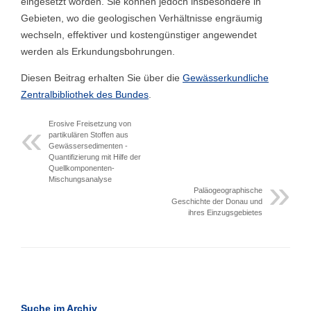
eingesetzt worden. Sie können jedoch insbesondere in
Gebieten, wo die geologischen Verhältnisse engräumig
wechseln, effektiver und kostengünstiger angewendet
werden als Erkundungsbohrungen.
Diesen Beitrag erhalten Sie über die
Gewässerkundliche
Zentralbibliothek des Bundes
.
Erosive Freisetzung von
partikulären Stoffen aus
Gewässersedimenten -
Quantifizierung mit Hilfe der
Quellkomponenten-
Mischungsanalyse
Paläogeographische
Geschichte der Donau und
ihres Einzugsgebietes
Suche im Archiv