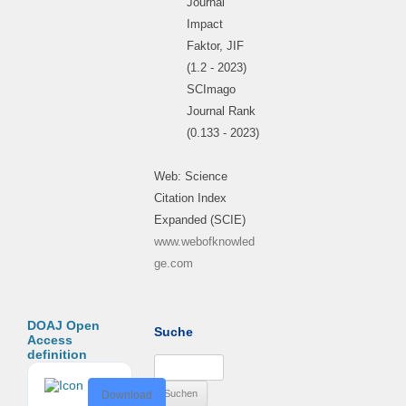
Journal
Impact
Faktor, JIF
(1.2 - 2023)
SCImago
Journal Rank
(0.133 - 2023)
Web: Science
Citation Index
Expanded (SCIE)
www.webofknowled
ge.com
DOAJ Open
Suche
Access
definition
Suchen
nach:
D
Download