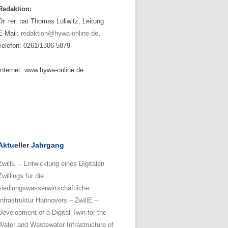
Redaktion:
Dr. rer. nat Thomas Lüllwitz, Leitung
E-Mail:
redaktion@hywa-online.de
,
Telefon: 0261/1306-5879
Internet: www.hywa-online.de
Aktueller Jahrgang
ZwillE – Entwicklung eines Digitalen
Zwillings fur die
siedlungswasserwirtschaftliche
Infrastruktur Hannovers – ZwillE –
Development of a Digital Twin for the
Water and Wastewater Infrastructure of