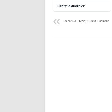
Folge 10 – Bodenkunde und
Zuletzt aktualisiert
Landschaftswasserhaushalt
Folge 9 – Internationale Kommission
Fachartikel_HyWa_2_2018_Hoffmann
zum Schutz des Rheins
Folge 8 – Oeschger-Zentrum für
Klimaforschung
Folge 7 – Ökohydrologie
Folge 6 – Starkregen und Sturzfluten
Folge 5 – Feuchtgebiete & Moore
Folge 4 – Fernerkundung &
Hydrologie
Folge 3 – Schneehydrologie
Folge 2 – Weltdatenzentrum Abfluss