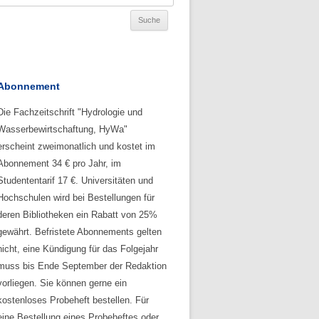
Abonnement
Die Fachzeitschrift "Hydrologie und
Wasserbewirtschaftung, HyWa"
erscheint zweimonatlich und kostet im
Abonnement 34 € pro Jahr, im
Studententarif 17 €. Universitäten und
Hochschulen wird bei Bestellungen für
deren Bibliotheken ein Rabatt von 25%
gewährt. Befristete Abonnements gelten
nicht, eine Kündigung für das Folgejahr
muss bis Ende September der Redaktion
vorliegen. Sie können gerne ein
kostenloses Probeheft bestellen. Für
eine Bestellung eines Probeheftes oder