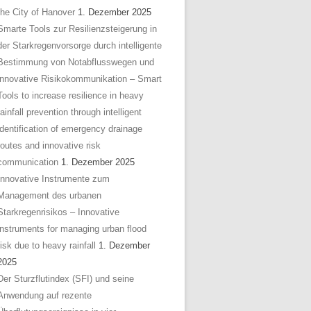
the City of Hanover
1. Dezember 2025
Smarte Tools zur Resilienzsteigerung in
der Starkregenvorsorge durch intelligente
Bestimmung von Notabflusswegen und
innovative Risikokommunikation – Smart
Tools to increase resilience in heavy
rainfall prevention through intelligent
identification of emergency drainage
routes and innovative risk
communication
1. Dezember 2025
Innovative Instrumente zum
Management des urbanen
Starkregenrisikos – Innovative
instruments for managing urban flood
risk due to heavy rainfall
1. Dezember
2025
Der Sturzflutindex (SFI) und seine
Anwendung auf rezente