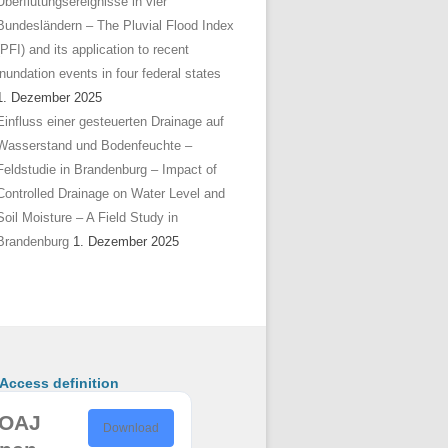
Überflutungsereignisse in vier
Bundesländern – The Pluvial Flood Index
(PFI) and its application to recent
inundation events in four federal states
1. Dezember 2025
Einfluss einer gesteuerten Drainage auf
Wasserstand und Bodenfeuchte –
Feldstudie in Brandenburg – Impact of
Controlled Drainage on Water Level and
Soil Moisture – A Field Study in
Brandenburg
1. Dezember 2025
ccess definition
OAJ
Download