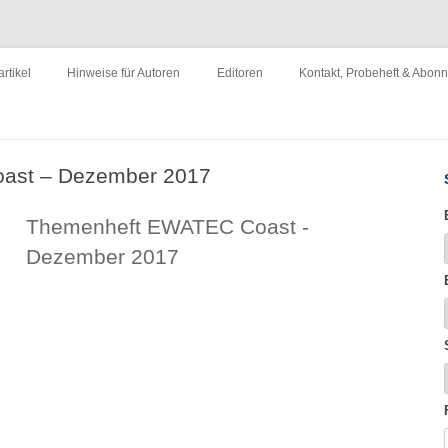
ewirtschaftung"
Zum
Inhalt
rtikel
Hinweise für Autoren
Editoren
Kontakt, Probeheft & Abon
springen
Impressum
ast – Dezember 2017
Themenheft EWATEC Coast -
Dezember 2017