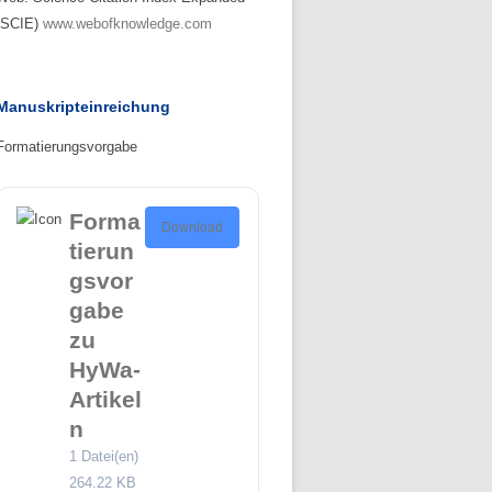
(SCIE)
www.webofknowledge.com
Manuskripteinreichung
Formatierungsvorgabe
Forma
Download
tierun
gsvor
gabe
zu
HyWa-
Artikel
n
1 Datei(en)
264.22 KB