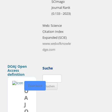
SCImago
Journal Rank
(0.133 - 2023)
Web: Science
Citation Index
Expanded (SCIE)
www.webofknowle
dge.com
DOAJ Open
Suche
Access
definition
Suchen
D
nach:
Download
O
A
J
O