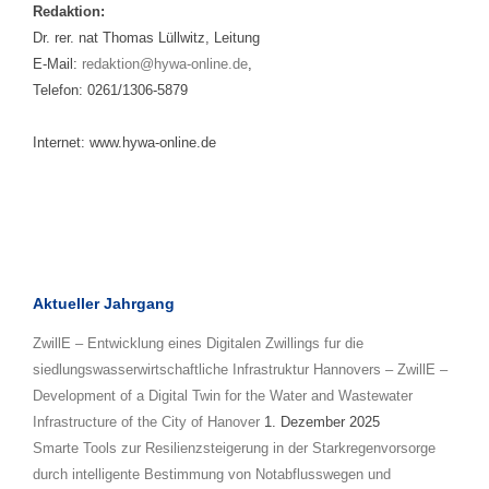
Redaktion:
Dr. rer. nat Thomas Lüllwitz, Leitung
E-Mail:
redaktion@hywa-online.de
,
Telefon: 0261/1306-5879
Internet: www.hywa-online.de
Aktueller Jahrgang
ZwillE – Entwicklung eines Digitalen Zwillings fur die
siedlungswasserwirtschaftliche Infrastruktur Hannovers – ZwillE –
Development of a Digital Twin for the Water and Wastewater
Infrastructure of the City of Hanover
1. Dezember 2025
Smarte Tools zur Resilienzsteigerung in der Starkregenvorsorge
durch intelligente Bestimmung von Notabflusswegen und