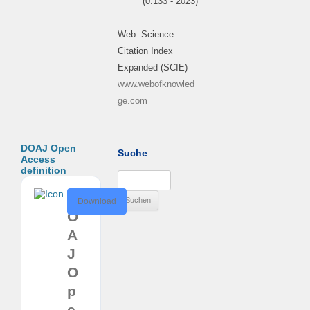
(0.133 - 2023)
Web: Science
Citation Index
Expanded (SCIE)
www.webofknowled
ge.com
DOAJ Open
Suche
Access
definition
Suchen
nach:
D
Download
O
A
J
O
p
e