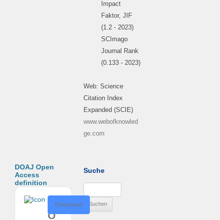
Impact
Faktor, JIF
(1.2 - 2023)
SCImago
Journal Rank
(0.133 - 2023)
Web: Science
Citation Index
Expanded (SCIE)
www.webofknowled
ge.com
DOAJ Open
Suche
Access
definition
Suchen
nach:
D
Download
O