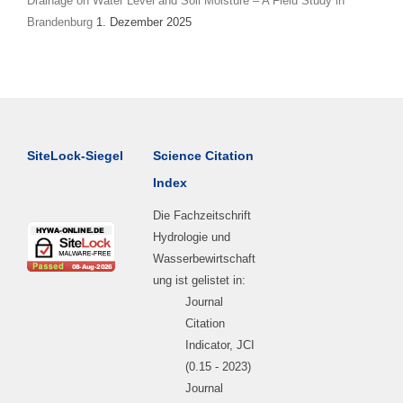
Drainage on Water Level and Soil Moisture – A Field Study in
Brandenburg
1. Dezember 2025
SiteLock-Siegel
Science Citation
Index
Die Fachzeitschrift
Hydrologie und
Wasserbewirtschaft
ung ist gelistet in:
Journal
Citation
Indicator, JCI
(0.15 - 2023)
Journal