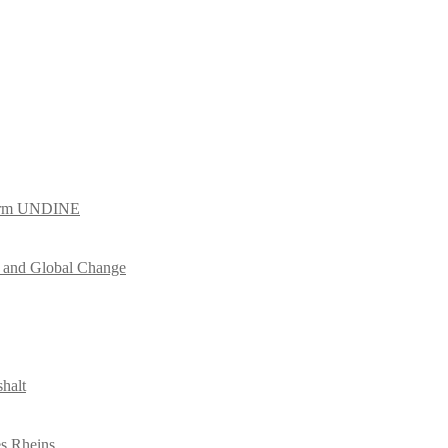
tform UNDINE
es and Global Change
halt
es Rheins