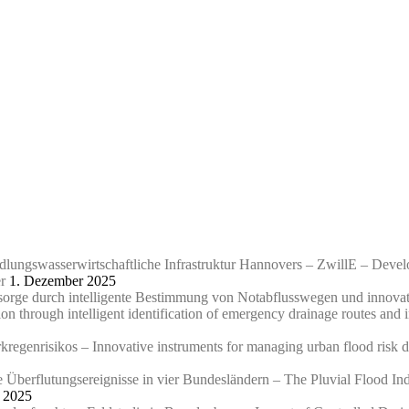
edlungswasserwirtschaftliche Infrastruktur Hannovers – ZwillE – Devel
r
1. Dezember 2025
orsorge durch intelligente Bestimmung von Notabflusswegen und innov
tion through intelligent identification of emergency drainage routes an
egenrisikos – Innovative instruments for managing urban flood risk du
Überflutungsereignisse in vier Bundesländern – The Pluvial Flood Inde
 2025