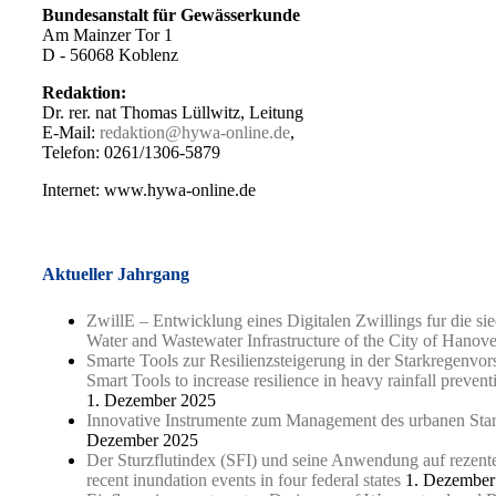
Bundesanstalt für Gewässerkunde
Am Mainzer Tor 1
D - 56068 Koblenz
Redaktion:
Dr. rer. nat Thomas Lüllwitz, Leitung
E-Mail:
redaktion@hywa-online.de
,
Telefon: 0261/1306-5879
Internet: www.hywa-online.de
Aktueller Jahrgang
ZwillE – Entwicklung eines Digitalen Zwillings fur die si
Water and Wastewater Infrastructure of the City of Hanove
Smarte Tools zur Resilienzsteigerung in der Starkregenv
Smart Tools to increase resilience in heavy rainfall preven
1. Dezember 2025
Innovative Instrumente zum Management des urbanen Starkr
Dezember 2025
Der Sturzflutindex (SFI) und seine Anwendung auf rezente 
recent inundation events in four federal states
1. Dezember