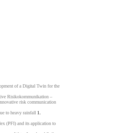
opment of a Digital Twin for the
ative Risikokommunikation –
d innovative risk communication
e to heavy rainfall
1.
x (PFI) and its application to