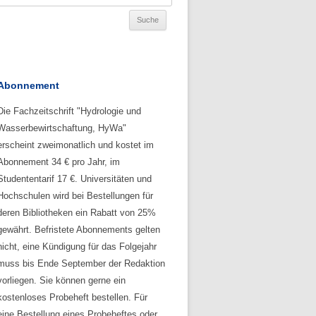
Abonnement
Die Fachzeitschrift "Hydrologie und
Wasserbewirtschaftung, HyWa"
erscheint zweimonatlich und kostet im
Abonnement 34 € pro Jahr, im
Studententarif 17 €. Universitäten und
Hochschulen wird bei Bestellungen für
deren Bibliotheken ein Rabatt von 25%
gewährt. Befristete Abonnements gelten
nicht, eine Kündigung für das Folgejahr
muss bis Ende September der Redaktion
vorliegen. Sie können gerne ein
kostenloses Probeheft bestellen. Für
eine Bestellung eines Probeheftes oder