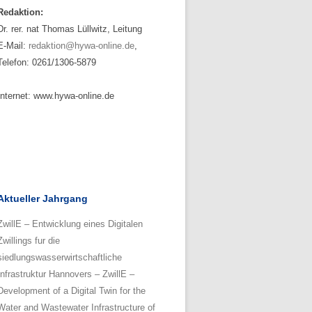
Redaktion:
Dr. rer. nat Thomas Lüllwitz, Leitung
E-Mail:
redaktion@hywa-online.de
,
Telefon: 0261/1306-5879
Internet: www.hywa-online.de
Aktueller Jahrgang
ZwillE – Entwicklung eines Digitalen
Zwillings fur die
siedlungswasserwirtschaftliche
Infrastruktur Hannovers – ZwillE –
Development of a Digital Twin for the
Water and Wastewater Infrastructure of