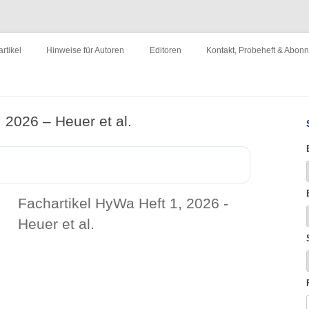
ewirtschaftung"
Zum
Inhalt
rtikel
Hinweise für Autoren
Editoren
Kontakt, Probeheft & Abon
springen
Impressum
 2026 – Heuer et al.
Fachartikel HyWa Heft 1, 2026 -
Heuer et al.