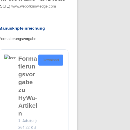
(SCIE)
www.webofknowledge.com
Manuskripteinreichung
Formatierungsvorgabe
Forma
Download
tierun
gsvor
gabe
zu
HyWa-
Artikel
n
1 Datei(en)
264.22 KB