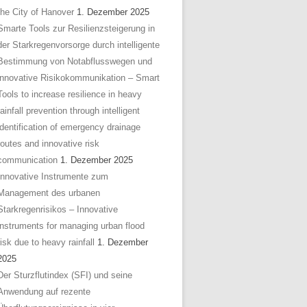
the City of Hanover
1. Dezember 2025
Smarte Tools zur Resilienzsteigerung in
der Starkregenvorsorge durch intelligente
Bestimmung von Notabflusswegen und
innovative Risikokommunikation – Smart
Tools to increase resilience in heavy
rainfall prevention through intelligent
identification of emergency drainage
routes and innovative risk
communication
1. Dezember 2025
Innovative Instrumente zum
Management des urbanen
Starkregenrisikos – Innovative
instruments for managing urban flood
risk due to heavy rainfall
1. Dezember
2025
Der Sturzflutindex (SFI) und seine
Anwendung auf rezente