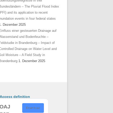
Überflutungsereignisse in vier
Bundesländern – The Pluvial Flood Index
(PFI) and its application to recent
inundation events in four federal states
1. Dezember 2025
Einfluss einer gesteuerten Drainage auf
Wasserstand und Bodenfeuchte –
Feldstudie in Brandenburg – Impact of
Controlled Drainage on Water Level and
Soil Moisture – A Field Study in
Brandenburg
1. Dezember 2025
ccess definition
OAJ
Download