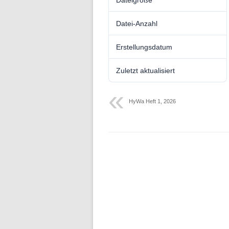
Folge 10 – Bodenkunde und
Landschaftswasserhaushalt
Datei-Anzahl
Folge 9 – Internationale Kommission
Erstellungsdatum
zum Schutz des Rheins
Zuletzt aktualisiert
Folge 8 – Oeschger-Zentrum für
Klimaforschung
HyWa Heft 1, 2026
Folge 7 – Ökohydrologie
Folge 6 – Starkregen und Sturzfluten
Folge 5 – Feuchtgebiete & Moore
Folge 4 – Fernerkundung &
Hydrologie
Folge 3 – Schneehydrologie
Folge 2 – Weltdatenzentrum Abfluss