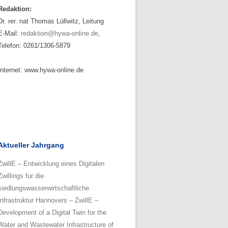
Redaktion:
Dr. rer. nat Thomas Lüllwitz, Leitung
E-Mail:
redaktion@hywa-online.de
,
Telefon: 0261/1306-5879
Internet: www.hywa-online.de
Aktueller Jahrgang
ZwillE – Entwicklung eines Digitalen
Zwillings fur die
siedlungswasserwirtschaftliche
Infrastruktur Hannovers – ZwillE –
Development of a Digital Twin for the
Water and Wastewater Infrastructure of