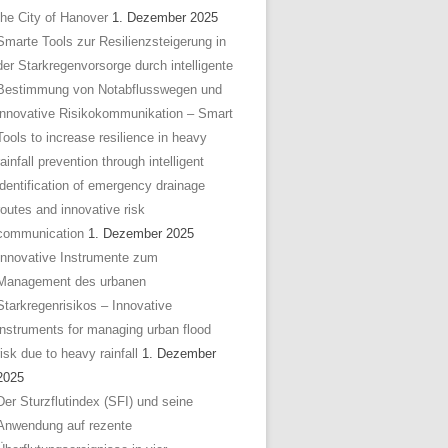
the City of Hanover
1. Dezember 2025
Smarte Tools zur Resilienzsteigerung in
der Starkregenvorsorge durch intelligente
Bestimmung von Notabflusswegen und
innovative Risikokommunikation – Smart
Tools to increase resilience in heavy
rainfall prevention through intelligent
identification of emergency drainage
routes and innovative risk
communication
1. Dezember 2025
Innovative Instrumente zum
Management des urbanen
Starkregenrisikos – Innovative
instruments for managing urban flood
risk due to heavy rainfall
1. Dezember
2025
Der Sturzflutindex (SFI) und seine
Anwendung auf rezente