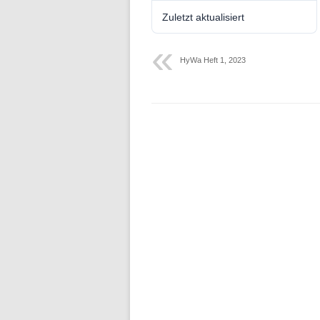
Folge 10 – Bodenkunde und
Zuletzt aktualisiert
Landschaftswasserhaushalt
Folge 9 – Internationale Kommission
HyWa Heft 1, 2023
zum Schutz des Rheins
Folge 8 – Oeschger-Zentrum für
Klimaforschung
Folge 7 – Ökohydrologie
Folge 6 – Starkregen und Sturzfluten
Folge 5 – Feuchtgebiete & Moore
Folge 4 – Fernerkundung &
Hydrologie
Folge 3 – Schneehydrologie
Folge 2 – Weltdatenzentrum Abfluss