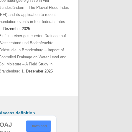
Überflutungsereignisse in vier
Bundesländern – The Pluvial Flood Index
(PFI) and its application to recent
inundation events in four federal states
1. Dezember 2025
Einfluss einer gesteuerten Drainage auf
Wasserstand und Bodenfeuchte –
Feldstudie in Brandenburg – Impact of
Controlled Drainage on Water Level and
Soil Moisture – A Field Study in
Brandenburg
1. Dezember 2025
ccess definition
OAJ
Download