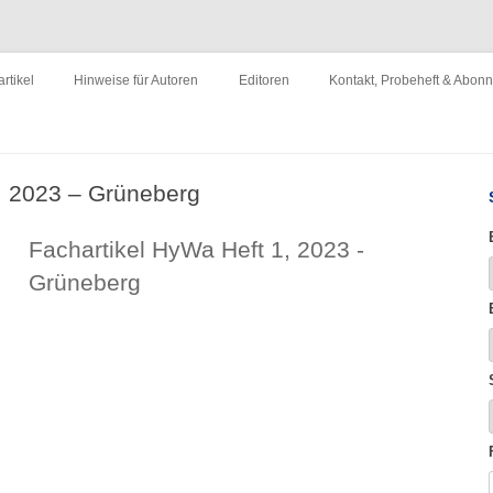
ewirtschaftung"
Zum
Inhalt
rtikel
Hinweise für Autoren
Editoren
Kontakt, Probeheft & Abon
springen
Impressum
, 2023 – Grüneberg
Fachartikel HyWa Heft 1, 2023 -
Grüneberg