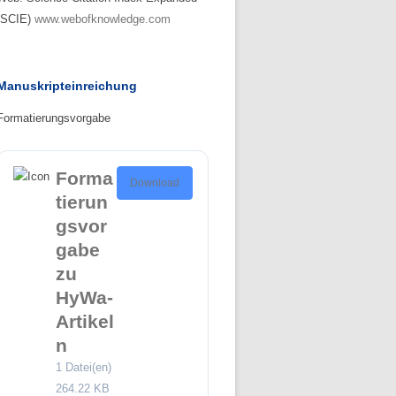
(SCIE)
www.webofknowledge.com
Manuskripteinreichung
Formatierungsvorgabe
Forma
Download
tierun
gsvor
gabe
zu
HyWa-
Artikel
n
1 Datei(en)
264.22 KB