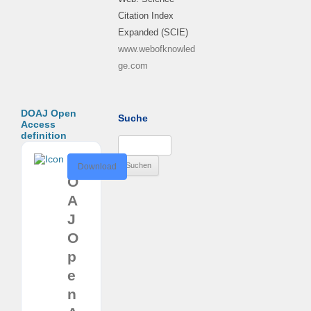
Citation Index
Expanded (SCIE)
www.webofknowled
ge.com
DOAJ Open
Suche
Access
definition
Suchen
nach:
D
Download
O
A
J
O
p
e
n