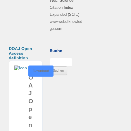
Web: Science
Citation Index
Expanded (SCIE)
www.webofknowled
ge.com
DOAJ Open
Suche
Access
definition
Suchen
nach:
D
Download
O
A
J
O
p
e
n