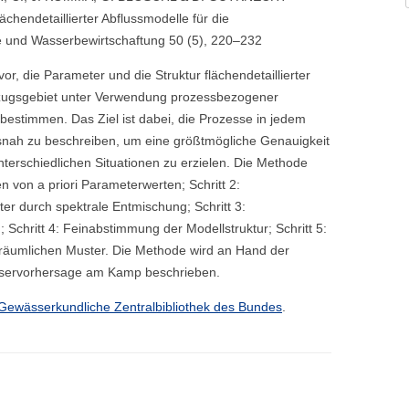
lächendetaillierter Abflussmodelle für die
 und Wasserbewirtschaftung 50 (5), 220–232
or, die Parameter und die Struktur flächendetaillierter
inzugsgebiet unter Verwendung prozessbezogener
 bestimmen. Das Ziel ist dabei, die Prozesse in jedem
itsnah zu beschreiben, um eine größtmögliche Genauigkeit
terschiedlichen Situationen zu erzielen. Die Methode
zen von a priori Parameterwerten; Schritt 2:
r durch spektrale Entmischung; Schritt 3:
chritt 4: Feinabstimmung der Modellstruktur; Schritt 5:
en räumlichen Muster. Die Methode wird an Hand der
sservorhersage am Kamp beschrieben.
Gewässerkundliche Zentralbibliothek des Bundes
.