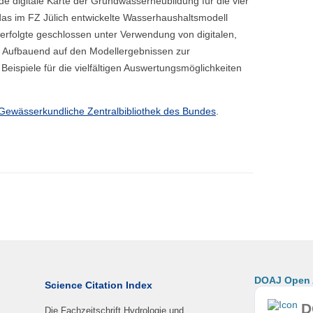
digitale Karte der Grundwasserneubildung für die vier
das im FZ Jülich entwickelte Wasserhaushaltsmodell
folgte geschlossen unter Verwendung von digitalen,
. Aufbauend auf den Modellergebnissen zur
ispiele für die vielfältigen Auswertungsmöglichkeiten
Gewässerkundliche Zentralbibliothek des Bundes
.
DOAJ Open A
Science Citation Index
D
Die Fachzeitschrift Hydrologie und