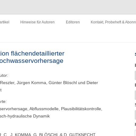
ewirtschaftung"
Zum
Inhalt
rtikel
Hinweise für Autoren
Editoren
Kontakt, Probeheft & Abon
springen
Impressum
ion flächendetaillierter
 Hochwasservorhersage
utor:
 Reszler, Jürgen Komma, Günter Blöschl und Dieter
t
rte:
rvorhersage, Abflussmodelle, Plausibilitätskontrolle,
isch-hydraulische Dynamik
, C., J. KOMMA, G. BLÖSCHL & D. GUTKNECHT