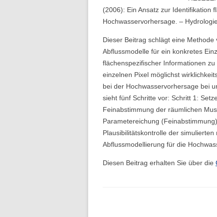
Folge 10 – Bodenkunde und
(2006): Ein Ansatz zur Identifikation f
Landschaftswasserhaushalt
Hochwasservorhersage. – Hydrologie
Folge 9 – Internationale Kommission
Dieser Beitrag schlägt eine Methode v
zum Schutz des Rheins
Abflussmodelle für ein konkretes E
flächenspezifischer Informationen zu
Folge 8 – Oeschger-Zentrum für
einzelnen Pixel möglichst wirklichke
Klimaforschung
bei der Hochwasservorhersage bei un
sieht fünf Schritte vor: Schritt 1: Set
Folge 7 – Ökohydrologie
Feinabstimmung der räumlichen Muste
Parametereichung (Feinabstimmung); S
Folge 6 – Starkregen und Sturzfluten
Plausibilitätskontrolle der simuliert
Folge 5 – Feuchtgebiete & Moore
Abflussmodellierung für die Hochwa
Folge 4 – Fernerkundung &
Diesen Beitrag erhalten Sie über die
Hydrologie
Folge 3 – Schneehydrologie
Folge 2 – Weltdatenzentrum Abfluss