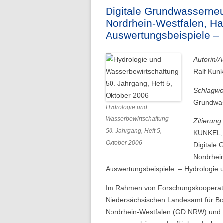
Digitale Grundwasserne
Folge 1 – Niederschlagsdynamik
Nordrhein-Westfalen, H
Auswertungsbeispiele –
Autorin/A
Ralf Kunk
Schlagwo
Grundwas
Hydrologie und
Wasserbewirtschaftung
Zitierung:
50. Jahrgang, Heft 5,
KUNKEL, 
Oktober 2006
Digitale
Nordrhei
Auswertungsbeispiele. – Hydrologie 
Im Rahmen von Forschungskooperati
Niedersächsischen Landesamt für Bo
Nordrhein-Westfalen (GD NRW) und