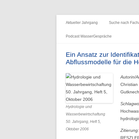
Fachzeitschrift "Hydrologie und Wasserb
HyWa
Aktueller Jahrgang
Suche nach Facha
Podcast WasserGespräche
Folge 15 – Wald & Wasser
Ein Ansatz zur Identifikat
Abflussmodelle für die
Folge 14 – Aueninstitut
Folge 13 – Niedrigwasser & die
Autorin/A
Informationsplattform UNDINE
Christian
Gutknech
Folge 12 – International Centre for
Water Resources and Global
Schlagwo
Hydrologie und
Change
Hochwasse
Wasserbewirtschaftung
hydrolog
50. Jahrgang, Heft 5,
Folge 11 – Institut für
Oktober 2006
Zitierung:
Seenforschung, ISF
RESZLER