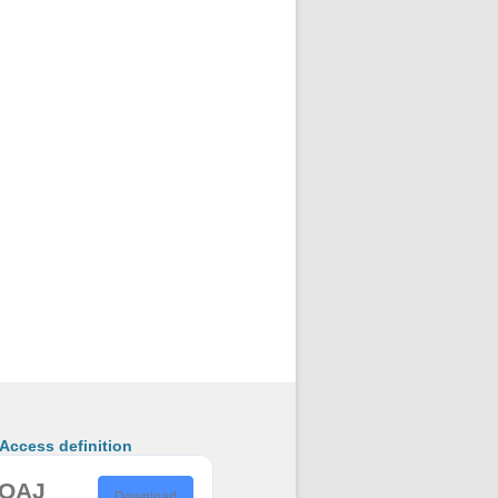
ccess definition
OAJ
Download