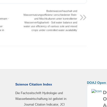
Bodenwasserhaushalt und
Wassernutzungseffizienz verschiedener Rein-
ietnam -
und Mischkulturen unter kontrollierter
Wasserverfügbarkeit - Soil water balance and
ter
water use efficiency of various sole and mixed
e in
crops under controlled water availability
DOAJ Open A
Science Citation Index
D
Die Fachzeitschrift Hydrologie und
O
Wasserbewirtschaftung ist gelistet in:
A
Journal Citation Indicator, JCI