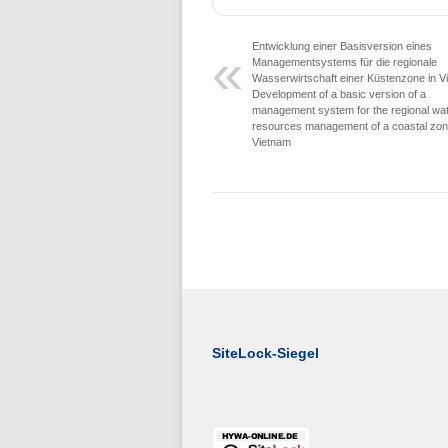
Folge 1 – Niederschlagsdynamik
Entwicklung einer Basisversion eines
Managementsystems für die regionale
Wasserwirtschaft einer Küstenzone in V
Development of a basic version of a
management system for the regional wa
resources management of a coastal zon
Vietnam
SiteLock-Siegel