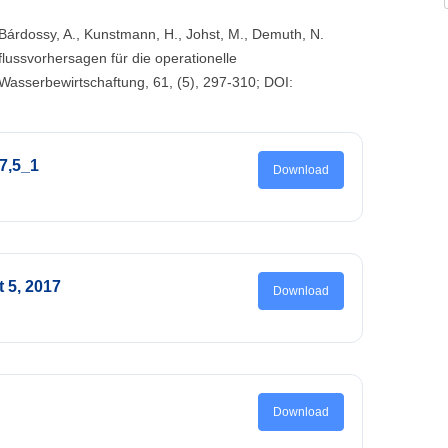
J., Bárdossy, A., Kunstmann, H., Johst, M., Demuth, N.
ussvorhersagen für die operationelle
asserbewirtschaftung, 61, (5), 297-310; DOI:
7,5_1
Download
t 5, 2017
Download
Download