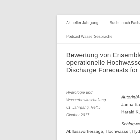
Fachzeitschrift "Hydrologie und Wasserb
HyWa
Aktueller Jahrgang
Suche nach Facha
Podcast WasserGespräche
Folge 15 – Wald & Wasser
Bewertung von Ensemble
operationelle Hochwass
Folge 14 – Aueninstitut
Discharge Forecasts for
Folge 13 – Niedrigwasser & die
Informationsplattform UNDINE
Hydrologie und
Folge 12 – International Centre for
Autorin/A
Wasserbewirtschaftung
Water Resources and Global
Janna Bar
61. Jahrgang, Heft 5
Change
Harald K
Oktober 2017
Schlagwo
Folge 11 – Institut für
Abflussvorhersage, Hochwasser, Hyd
Seenforschung, ISF