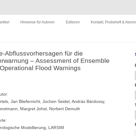
ewirtschaftung"
Zum
Inhalt
rtikel
Hinweise für Autoren
Editoren
Kontakt, Probeheft & Abon
springen
Impressum
-Abflussvorhersagen für die
erwarnung – Assessment of Ensemble
 Operational Flood Warnings
utor:
tels, Jan Bliefernicht, Jochen Seidel, András Bárdossy,
unstmann, Margret Johst, Norbert Demuth
rte:
rologische Modellierung, LARSIM