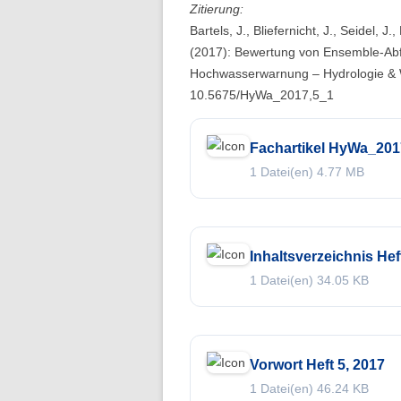
Zitierung:
Folge 10 – Bodenkunde und
Bartels, J., Bliefernicht, J., Seidel, 
Landschaftswasserhaushalt
(2017): Bewertung von Ensemble-Abfl
Folge 9 – Internationale Kommission
Hochwasserwarnung – Hydrologie & W
zum Schutz des Rheins
10.5675/HyWa_2017,5_1
Folge 8 – Oeschger-Zentrum für
Fachartikel HyWa_201
Klimaforschung
1 Datei(en)
4.77 MB
Folge 7 – Ökohydrologie
Folge 6 – Starkregen und Sturzfluten
Inhaltsverzeichnis Hef
Folge 5 – Feuchtgebiete & Moore
1 Datei(en)
34.05 KB
Folge 4 – Fernerkundung &
Hydrologie
Folge 3 – Schneehydrologie
Vorwort Heft 5, 2017
1 Datei(en)
46.24 KB
Folge 2 – Weltdatenzentrum Abfluss