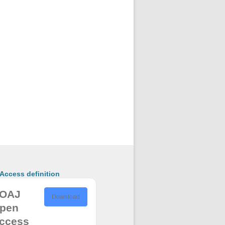
ccess definition
OAJ
Download
pen
ccess