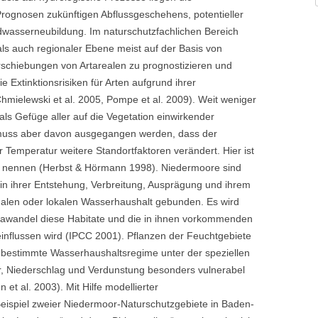
rognosen zukünftigen Abflussgeschehens, potentieller
asserneubildung. Im naturschutzfachlichen Bereich
als auch regionaler Ebene meist auf der Basis von
schiebungen von Artarealen zu prognostizieren und
e Extinktionsrisiken für Arten aufgrund ihrer
hmielewski et al. 2005, Pompe et al. 2009). Weit weniger
ls Gefüge aller auf die Vegetation einwirkender
 muss aber davon ausgegangen werden, dass der
Temperatur weitere Standortfaktoren verändert. Hier ist
zu nennen (Herbst & Hörmann 1998). Niedermoore sind
 in ihrer Entstehung, Verbreitung, Ausprägung und ihrem
alen oder lokalen Wasserhaushalt gebunden. Es wird
awandel diese Habitate und die in ihnen vorkommenden
influssen wird (IPCC 2001). Pflanzen der Feuchtgebiete
n bestimmte Wasserhaushaltsregime unter der speziellen
, Niederschlag und Verdunstung besonders vulnerabel
t al. 2003). Mit Hilfe modellierter
eispiel zweier Niedermoor-Naturschutzgebiete in Baden-