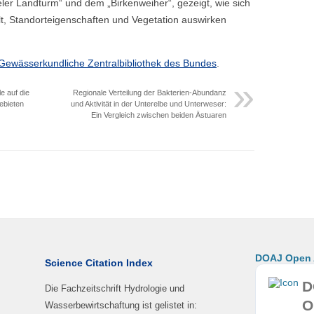
ler Landturm“ und dem „Birkenweiher“, gezeigt, wie sich
, Standorteigenschaften und Vegetation auswirken
Gewässerkundliche Zentralbibliothek des Bundes
.
e auf die
Regionale Verteilung der Bakterien-Abundanz
ebieten
und Aktivität in der Unterelbe und Unterweser:
Ein Vergleich zwischen beiden Ästuaren
DOAJ Open A
Science Citation Index
D
Die Fachzeitschrift Hydrologie und
O
Wasserbewirtschaftung ist gelistet in: