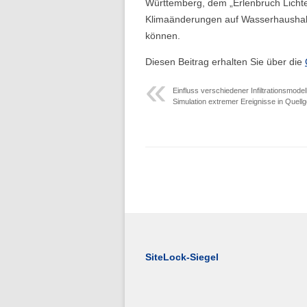
Württemberg, dem „Erlenbruch Lichte
Klimaänderungen auf Wasserhaushalt
Folge 1 – Niederschlagsdynamik
können.
Diesen Beitrag erhalten Sie über die
Einfluss verschiedener Infiltrationsmodell
Simulation extremer Ereignisse in Quellg
SiteLock-Siegel