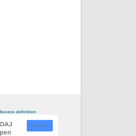
ccess definition
OAJ
Download
pen