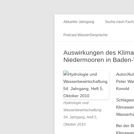
Fachzeitschrift "Hydrologie und Wasserb
HyWa
Aktueller Jahrgang
Suche nach Facha
Podcast WasserGespräche
Folge 15 – Wald & Wasser
Auswirkungen des Klima
Niedermooren in Baden
Folge 14 – Aueninstitut
Folge 13 – Niedrigwasser & die
Autor/Aut
Informationsplattform UNDINE
Peter Wa
Konold
Folge 12 – International Centre for
Water Resources and Global
Schlagwo
Hydrologie und
Change
Klimawand
Wasserbewirtschaftung
Wasserha
54. Jahrgang, Heft 5,
Folge 11 – Institut für
Oktober 2010
Bei der 
Seenforschung, ISF
Klimawand