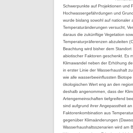
Folge 10 – Bodenkunde und
Schwerpunkte auf Projektionen und P
Landschaftswasserhaushalt
Hochwassergefährdungen und Grundw
wurde bislang sowohl auf nationaler 
Folge 9 – Internationale Kommission
Temperaturänderungen versucht, Ver
zum Schutz des Rheins
daraus die zukünftige Vegetation sowi
Temperaturpräferenzen abzuleiten (C
Folge 8 – Oeschger-Zentrum für
Beachtung wird bisher dem Standort a
Klimaforschung
abiotischer Faktoren geschenkt. Es
Folge 7 – Ökohydrologie
Klimawandel neben der Erhöhung der 
in erster Linie der Wasserhaushalt 
Folge 6 – Starkregen und Sturzfluten
wie alle wasserbeeinflussten Biotope
ökologischen Wert eng an den region
Folge 5 – Feuchtgebiete & Moore
deshalb angenommen, dass der Klim
Artengemeinschaften tiefgreifend bee
Folge 4 – Fernerkundung &
sind aufgrund ihrer Angepasstheit a
Hydrologie
Faktorenkombination aus Temperatur
Folge 3 – Schneehydrologie
gegenüber Klimaänderungen (Dawson e
Wasserhaushaltsszenarien wird am B
Folge 2 – Weltdatenzentrum Abfluss