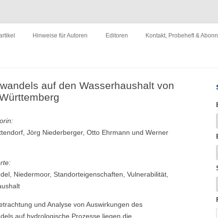
ewirtschaftung"
Zum
Inhalt
rtikel
Hinweise für Autoren
Editoren
Kontakt, Probeheft & Abon
springen
Impressum
wandels auf den Wasserhaushalt von
-Württemberg
orin:
ttendorf, Jörg Niederberger, Otto Ehrmann und Werner
rte:
el, Niedermoor, Standorteigenschaften, Vulnerabilität,
ushalt
Betrachtung und Analyse von Auswirkungen des
els auf hydrologische Prozesse liegen die