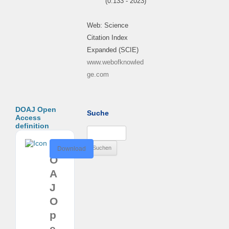
(0.133 - 2023)
Web: Science
Citation Index
Expanded (SCIE)
www.webofknowled
ge.com
DOAJ Open
Suche
Access
definition
Suchen
nach:
D
Download
O
A
J
O
p
e