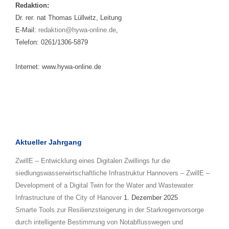
Redaktion:
Dr. rer. nat Thomas Lüllwitz, Leitung
E-Mail:
redaktion@hywa-online.de
,
Telefon: 0261/1306-5879
Internet: www.hywa-online.de
Aktueller Jahrgang
ZwillE – Entwicklung eines Digitalen Zwillings fur die
siedlungswasserwirtschaftliche Infrastruktur Hannovers – ZwillE –
Development of a Digital Twin for the Water and Wastewater
Infrastructure of the City of Hanover
1. Dezember 2025
Smarte Tools zur Resilienzsteigerung in der Starkregenvorsorge
durch intelligente Bestimmung von Notabflusswegen und